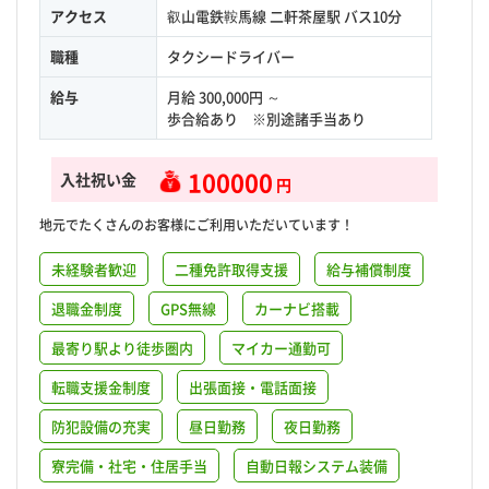
アクセス
叡山電鉄鞍馬線 二軒茶屋駅 バス10分
職種
タクシードライバー
給与
月給 300,000円 ～
歩合給あり ※別途諸手当あり
100000
入社祝い金
円
地元でたくさんのお客様にご利用いただいています！
未経験者歓迎
二種免許取得支援
給与補償制度
退職金制度
GPS無線
カーナビ搭載
最寄り駅より徒歩圏内
マイカー通勤可
転職支援金制度
出張面接・電話面接
防犯設備の充実
昼日勤務
夜日勤務
寮完備・社宅・住居手当
自動日報システム装備