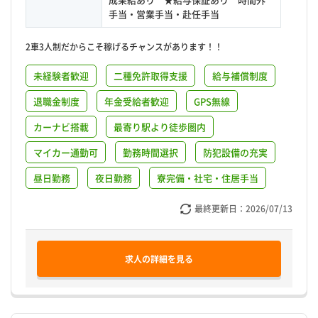
手当・営業手当・赴任手当
2車3人制だからこそ稼げるチャンスがあります！！
未経験者歓迎
二種免許取得支援
給与補償制度
退職金制度
年金受給者歓迎
GPS無線
カーナビ搭載
最寄り駅より徒歩圏内
マイカー通勤可
勤務時間選択
防犯設備の充実
昼日勤務
夜日勤務
寮完備・社宅・住居手当
最終更新日：
2026/07/13
求人の詳細を見る