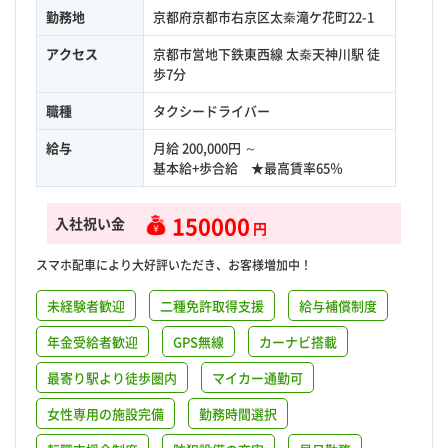
勤務地
京都府京都市右京区太秦滝ケ花町22-1
アクセス
京都市営地下鉄東西線 太秦天神川駅 徒
歩7分
職種
タクシードライバー
給与
月給 200,000円 ～
基本給+歩合給 ★最高賃率65％
150000
入社祝い金
円
スマホ配車により大好評いただき、お客様増加中！
未経験者歓迎
二種免許取得支援
給与補償制度
年金受給者歓迎
GPS無線
カーナビ搭載
最寄り駅より徒歩圏内
マイカー通勤可
女性専用の施設完備
勤務時間選択