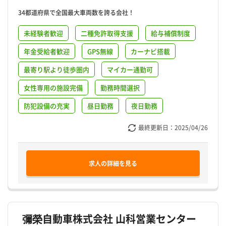
34都道府県で全国最大車両数を誇る会社！
未経験者歓迎
二種免許取得支援
給与補償制度
年金受給者歓迎
GPS無線
カーナビ搭載
最寄り駅より徒歩圏内
マイカー通勤可
女性専用の施設完備
勤務時間選択
防犯設備の充実
昼日勤務
夜日勤務
最終更新日：
2025/04/26
求人の詳細を見る
彌榮自動車株式会社 山科営業センター