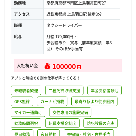
勤務地
京都府京都市南区上鳥羽藁田町27
アクセス
近鉄京都線 上鳥羽口駅 徒歩3分
職種
タクシードライバー
給与
月給 170,000円 ～
歩合給あり 賞与（前年度実績 年3
回） そのほか手当有
100000
入社祝い金
円
アプリと無線で８割の仕事が降ってくる！！
未経験者歓迎
二種免許取得支援
年金受給者歓迎
GPS無線
カーナビ搭載
最寄り駅より徒歩圏内
マイカー通勤可
女性専用の施設完備
勤務時間選択
転職支援金制度
防犯設備の充実
昼日勤務
夜日勤務
寮完備・社宅・住居手当