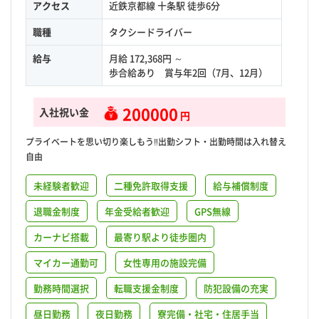
アクセス
近鉄京都線 十条駅 徒歩6分
職種
タクシードライバー
給与
月給 172,368円 ～
歩合給あり 賞与年2回（7月、12月）
200000
入社祝い金
円
プライベートを思い切り楽しもう‼出勤シフト・出勤時間は入れ替え
自由
未経験者歓迎
二種免許取得支援
給与補償制度
退職金制度
年金受給者歓迎
GPS無線
カーナビ搭載
最寄り駅より徒歩圏内
マイカー通勤可
女性専用の施設完備
勤務時間選択
転職支援金制度
防犯設備の充実
昼日勤務
夜日勤務
寮完備・社宅・住居手当