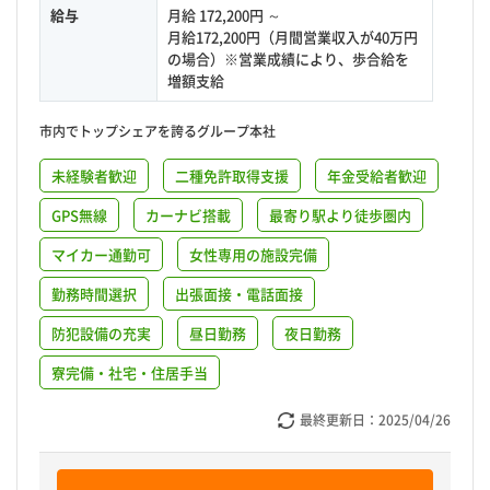
給与
月給 172,200円 ～
月給172,200円（月間営業収入が40万円
の場合）※営業成績により、歩合給を
増額支給
市内でトップシェアを誇るグループ本社
未経験者歓迎
二種免許取得支援
年金受給者歓迎
GPS無線
カーナビ搭載
最寄り駅より徒歩圏内
マイカー通勤可
女性専用の施設完備
勤務時間選択
出張面接・電話面接
防犯設備の充実
昼日勤務
夜日勤務
寮完備・社宅・住居手当
最終更新日：
2025/04/26