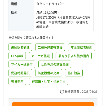
職種
タクシードライバー
給与
月給 172,200円 ～
月給172,200円（月間営業収入が40万円
の場合）※営業成績により、歩合給を
増額支給
自信を持って頑張れるお仕事です！
未経験者歓迎
二種免許取得支援
年金受給者歓迎
GPS無線
カーナビ搭載
最寄り駅より徒歩圏内
マイカー通勤可
女性専用の施設完備
勤務時間選択
防犯設備の充実
昼日勤務
夜日勤務
寮完備・社宅・住居手当
最終更新日：
2025/04/26