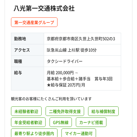
八光第一交通株式会社
第一交通産業グループ
勤務地
京都府京都市南区久世上久世町502の3
アクセス
阪急嵐山線 上桂駅 徒歩10分
職種
タクシードライバー
給与
月給 200,000円 ～
基本給＋歩合給＋諸手当 賞与年3回
★給与保証 20万円/月
観光客のお客様にたくさんご利用を頂いています
未経験者歓迎
二種免許取得支援
給与補償制度
年金受給者歓迎
GPS無線
カーナビ搭載
最寄り駅より徒歩圏内
マイカー通勤可