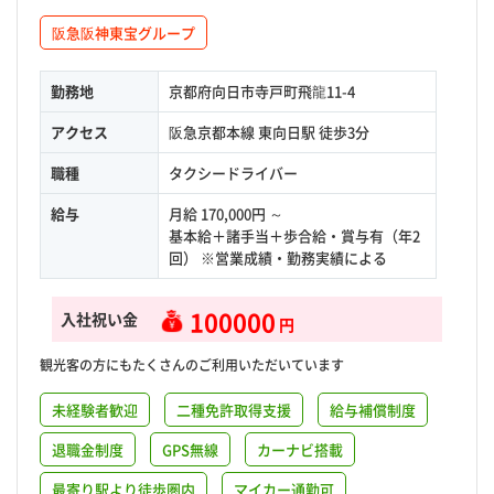
阪急阪神東宝グループ
勤務地
京都府向日市寺戸町飛龍11-4
アクセス
阪急京都本線 東向日駅 徒歩3分
職種
タクシードライバー
給与
月給 170,000円 ～
基本給＋諸手当＋歩合給・賞与有（年2
回） ※営業成績・勤務実績による
100000
入社祝い金
円
観光客の方にもたくさんのご利用いただいています
未経験者歓迎
二種免許取得支援
給与補償制度
退職金制度
GPS無線
カーナビ搭載
最寄り駅より徒歩圏内
マイカー通勤可