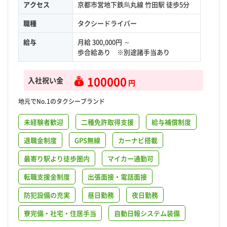
アクセス
京都市営地下鉄烏丸線 竹田駅 徒歩5分
職種
タクシードライバー
給与
月給 300,000円 ～
歩合給あり ※別途諸手当あり
100000
入社祝い金
円
地元でNo.1のタクシーブランド
未経験者歓迎
二種免許取得支援
給与補償制度
退職金制度
GPS無線
カーナビ搭載
最寄り駅より徒歩圏内
マイカー通勤可
転職支援金制度
出張面接・電話面接
防犯設備の充実
昼日勤務
夜日勤務
寮完備・社宅・住居手当
自動日報システム装備