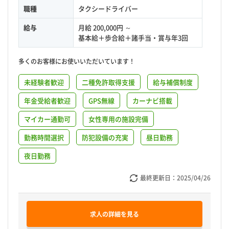
職種
タクシードライバー
給与
月給 200,000円 ～
基本給＋歩合給＋諸手当・賞与年3回
多くのお客様にお使いいただいています！
未経験者歓迎
二種免許取得支援
給与補償制度
年金受給者歓迎
GPS無線
カーナビ搭載
マイカー通勤可
女性専用の施設完備
勤務時間選択
防犯設備の充実
昼日勤務
夜日勤務
最終更新日：
2025/04/26
求人の詳細を見る