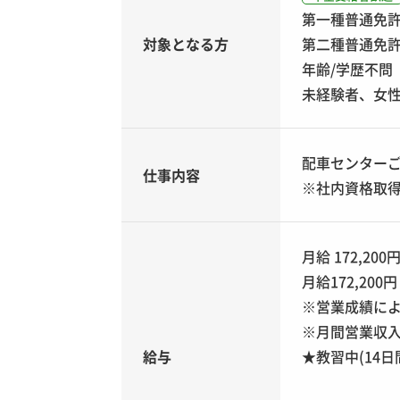
第一種普通免許
対象となる方
第二種普通免
年齢/学歴不問
未経験者、女
配車センター
仕事内容
※社内資格取
月給 172,200
月給172,20
※営業成績に
※月間営業収入
給与
★教習中(14日