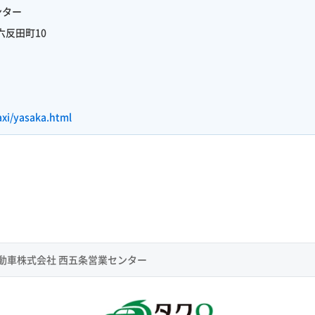
ンター
六反田町10
axi/yasaka.html
動車株式会社 西五条営業センター