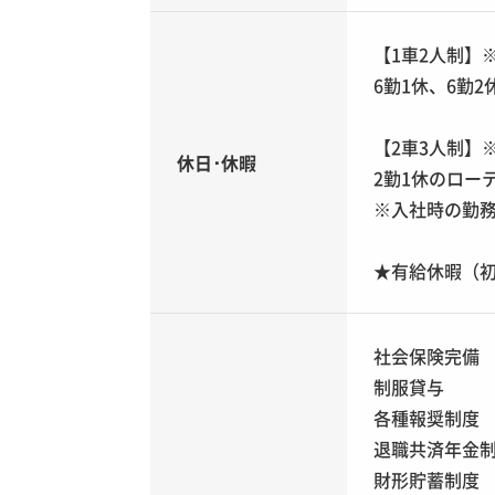
【1車2人制】
6勤1休、6勤
【2車3人制】
休日･休暇
2勤1休のロー
※入社時の勤務
★有給休暇（初
社会保険完備
制服貸与
各種報奨制度
退職共済年金
財形貯蓄制度