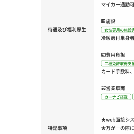
マイカー通勤
🏢
施設
待遇及び福利厚生
女性専用の施設
冷暖房付単身者社
💴
費用負担
二種免許取得支
カード手数料
🚕
営業車両
カーナビ搭載
★web面接シ
特記事項
★万が一の際