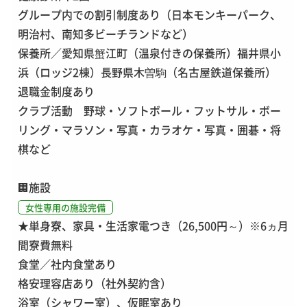
グループ内での割引制度あり（日本モンキーパーク、
明治村、南知多ビーチランドなど）
保養所／愛知県蟹江町（温泉付きの保養所）福井県小
浜（ロッジ2棟）長野県木曽駒（名古屋鉄道保養所）
退職金制度あり
クラブ活動 野球・ソフトボール・フットサル・ボー
リング・マラソン・写真・カラオケ・写真・囲碁・将
棋など
🏢
施設
女性専用の施設完備
★単身寮、家具・生活家電つき（26,500円～）※6ヵ月
間寮費無料
食堂／社内食堂あり
格安理容店あり（社外契約含）
浴室（シャワー室）、仮眠室あり