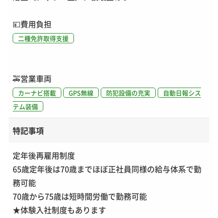
💴
費用負担
二種免許取得支援
🚕
営業車両
カーナビ搭載
GPS無線
防犯設備の充実
自動日報シス
テム装備
特記事項
定年後再雇用制度
65歳定年後は70歳までほぼ正社員同様の給与体系で勤
務可能
70歳から75歳は短時間労働で勤務可能
★体験入社制度もあります