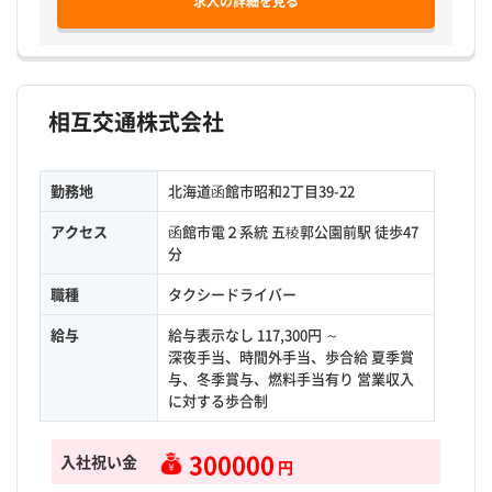
求人の詳細を見る
相互交通株式会社
勤務地
北海道函館市昭和2丁目39-22
アクセス
函館市電２系統 五稜郭公園前駅 徒歩47
分
職種
タクシードライバー
給与
給与表示なし 117,300円 ～
深夜手当、時間外手当、歩合給 夏季賞
与、冬季賞与、燃料手当有り 営業収入
に対する歩合制
300000
入社祝い金
円