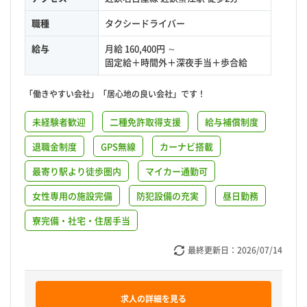
職種
タクシードライバー
給与
月給 160,400円 ～
固定給＋時間外＋深夜手当＋歩合給
「働きやすい会社」「居心地の良い会社」です！
未経験者歓迎
二種免許取得支援
給与補償制度
退職金制度
GPS無線
カーナビ搭載
最寄り駅より徒歩圏内
マイカー通勤可
女性専用の施設完備
防犯設備の充実
昼日勤務
寮完備・社宅・住居手当
最終更新日：
2026/07/14
求人の詳細を見る