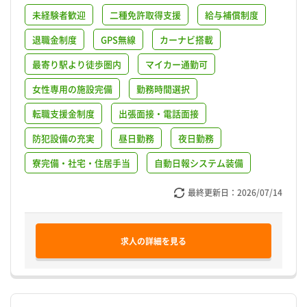
未経験者歓迎
二種免許取得支援
給与補償制度
退職金制度
GPS無線
カーナビ搭載
最寄り駅より徒歩圏内
マイカー通勤可
女性専用の施設完備
勤務時間選択
転職支援金制度
出張面接・電話面接
防犯設備の充実
昼日勤務
夜日勤務
寮完備・社宅・住居手当
自動日報システム装備
最終更新日：
2026/07/14
求人の詳細を見る