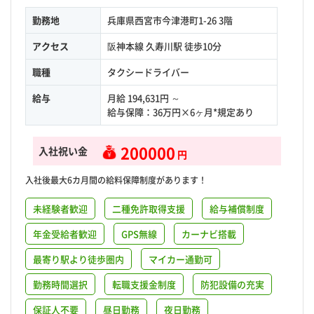
勤務地
兵庫県西宮市今津港町1-26 3階
アクセス
阪神本線 久寿川駅 徒歩10分
職種
タクシードライバー
給与
月給 194,631円 ～
給与保障：36万円×6ヶ月*規定あり
200000
入社祝い金
円
入社後最大6カ月間の給料保障制度があります！
未経験者歓迎
二種免許取得支援
給与補償制度
年金受給者歓迎
GPS無線
カーナビ搭載
最寄り駅より徒歩圏内
マイカー通勤可
勤務時間選択
転職支援金制度
防犯設備の充実
保証人不要
昼日勤務
夜日勤務