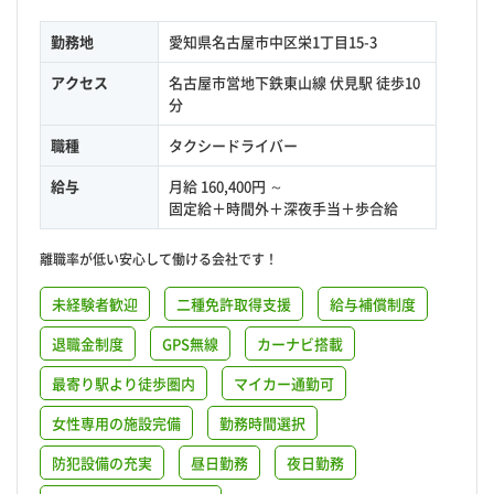
勤務地
愛知県名古屋市中区栄1丁目15-3
アクセス
名古屋市営地下鉄東山線 伏見駅 徒歩10
分
職種
タクシードライバー
給与
月給 160,400円 ～
固定給＋時間外＋深夜手当＋歩合給
離職率が低い安心して働ける会社です！
未経験者歓迎
二種免許取得支援
給与補償制度
退職金制度
GPS無線
カーナビ搭載
最寄り駅より徒歩圏内
マイカー通勤可
女性専用の施設完備
勤務時間選択
防犯設備の充実
昼日勤務
夜日勤務