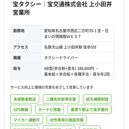
宝タクシー｜宝交通株式会社 上小田井
営業所
勤務地
愛知県名古屋市西区二方町35-1 宝・住
まいの情報館ＷＥＳＴ
アクセス
名鉄犬山線 上小田井駅 徒歩5分
職種
タクシードライバー
給与
AB型(歩合制+賞与) 189,660円 ～
基本給＋歩合給＋各種手当・賞与年2回
サービス向上と環境の充実をめざして改革しています
未経験者歓迎
二種免許取得支援
給与補償制度
GPS無線
カーナビ搭載
最寄り駅より徒歩圏内
マイカー通勤可
女性専用の施設完備