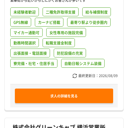
繁華街から近いからとにかくお客さんが多いです
未経験者歓迎
二種免許取得支援
給与補償制度
GPS無線
カーナビ搭載
最寄り駅より徒歩圏内
マイカー通勤可
女性専用の施設完備
勤務時間選択
転職支援金制度
出張面接・電話面接
防犯設備の充実
寮完備・社宅・住居手当
自動日報システム装備
最終更新日：
2026/08/09
求人の詳細を見る
株式会社グリーンキャブ 横浜営業所