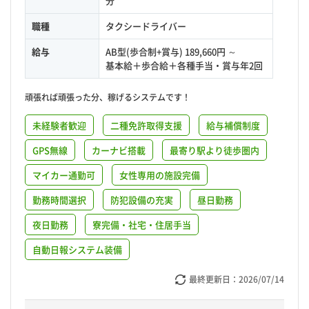
分
職種
タクシードライバー
給与
AB型(歩合制+賞与) 189,660円 ～
基本給＋歩合給＋各種手当・賞与年2回
頑張れば頑張った分、稼げるシステムです！
未経験者歓迎
二種免許取得支援
給与補償制度
GPS無線
カーナビ搭載
最寄り駅より徒歩圏内
マイカー通勤可
女性専用の施設完備
勤務時間選択
防犯設備の充実
昼日勤務
夜日勤務
寮完備・社宅・住居手当
自動日報システム装備
最終更新日：
2026/07/14