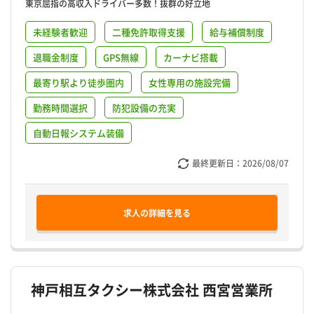
東京屈指の高収入ドライバー多数！抜群の好立地
未経験者歓迎
二種免許取得支援
給与補償制度
退職金制度
GPS無線
カーナビ搭載
最寄り駅より徒歩圏内
女性専用の施設完備
勤務時間選択
防犯設備の充実
自動日報システム装備
最終更新日：
2026/08/07
求人の詳細を見る
神戸相互タクシー株式会社 西宮営業所