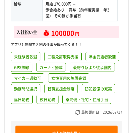
給与
月給 170,000円 ～
歩合給あり 賞与（前年度実績 年3
回） そのほか手当有
100000
入社祝い金
円
アプリと無線で８割の仕事が降ってくる！！
未経験者歓迎
二種免許取得支援
年金受給者歓迎
GPS無線
カーナビ搭載
最寄り駅より徒歩圏内
マイカー通勤可
女性専用の施設完備
勤務時間選択
転職支援金制度
防犯設備の充実
昼日勤務
夜日勤務
寮完備・社宅・住居手当
最終更新日：
2026/07/17