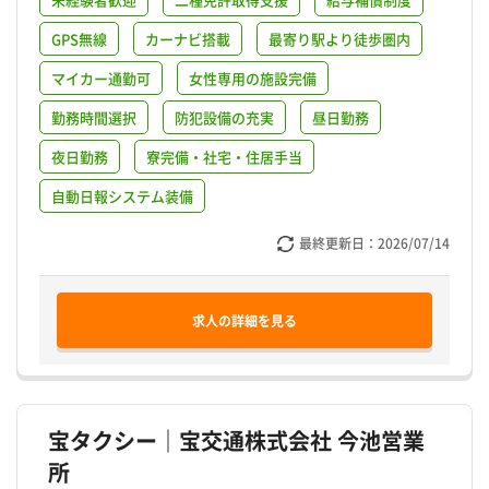
GPS無線
カーナビ搭載
最寄り駅より徒歩圏内
マイカー通勤可
女性専用の施設完備
勤務時間選択
防犯設備の充実
昼日勤務
夜日勤務
寮完備・社宅・住居手当
自動日報システム装備
最終更新日：
2026/07/14
求人の詳細を見る
宝タクシー｜宝交通株式会社 今池営業
所