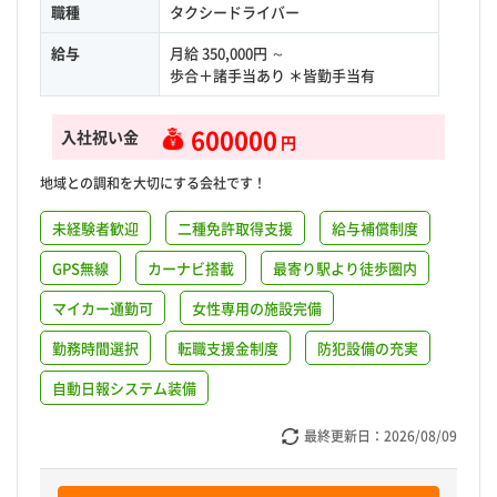
職種
タクシードライバー
給与
月給 350,000円 ～
歩合＋諸手当あり ＊皆勤手当有
600000
入社祝い金
円
地域との調和を大切にする会社です！
未経験者歓迎
二種免許取得支援
給与補償制度
GPS無線
カーナビ搭載
最寄り駅より徒歩圏内
マイカー通勤可
女性専用の施設完備
勤務時間選択
転職支援金制度
防犯設備の充実
自動日報システム装備
最終更新日：
2026/08/09