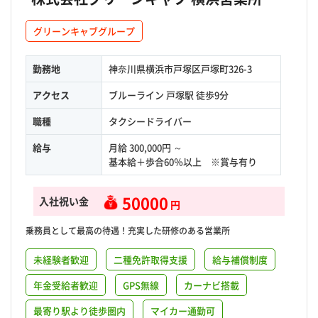
グリーンキャブグループ
勤務地
神奈川県横浜市戸塚区戸塚町326-3
アクセス
ブルーライン 戸塚駅 徒歩9分
職種
タクシードライバー
給与
月給 300,000円 ～
基本給＋歩合60％以上 ※賞与有り
50000
入社祝い金
円
乗務員として最高の待遇！充実した研修のある営業所
未経験者歓迎
二種免許取得支援
給与補償制度
年金受給者歓迎
GPS無線
カーナビ搭載
最寄り駅より徒歩圏内
マイカー通勤可