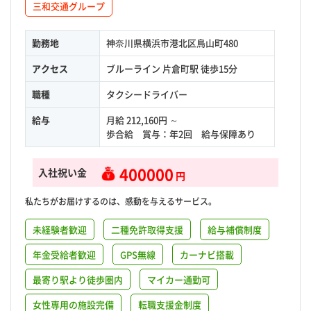
三和交通グループ
勤務地
神奈川県横浜市港北区鳥山町480
アクセス
ブルーライン 片倉町駅 徒歩15分
職種
タクシードライバー
給与
月給 212,160円 ～
歩合給 賞与：年2回 給与保障あり
400000
入社祝い金
円
私たちがお届けするのは、感動を与えるサービス。
未経験者歓迎
二種免許取得支援
給与補償制度
年金受給者歓迎
GPS無線
カーナビ搭載
最寄り駅より徒歩圏内
マイカー通勤可
女性専用の施設完備
転職支援金制度