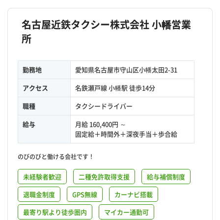
名古屋近鉄タクシー株式会社 小幡営業
所
勤務地
愛知県名古屋市守山区小幡太田2-31
アクセス
名鉄瀬戸線 小幡駅 徒歩14分
職種
タクシードライバー
給与
月給 160,400円 ～
固定給＋時間外＋深夜手当＋歩合給
のびのびと働ける会社です！
未経験者歓迎
二種免許取得支援
給与補償制度
退職金制度
GPS無線
カーナビ搭載
最寄り駅より徒歩圏内
マイカー通勤可