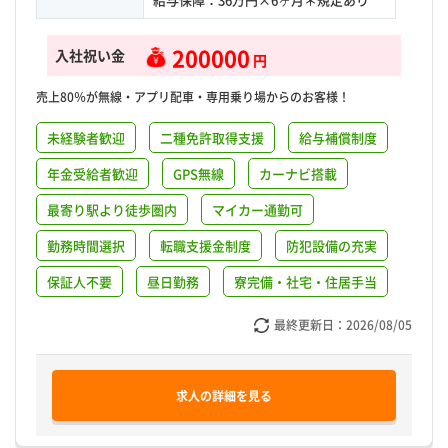
200000
入社祝い金
円
売上80％が無線・アプリ配車・専用乗り場からのお客様！
未経験者歓迎
二種免許取得支援
給与補償制度
年金受給者歓迎
GPS無線
カーナビ搭載
最寄り駅より徒歩圏内
マイカー通勤可
勤務時間選択
転職支援金制度
防犯設備の充実
保証人不要
昼日勤務
寮完備・社宅・住居手当
最終更新日：
2026/08/05
求人の詳細を見る