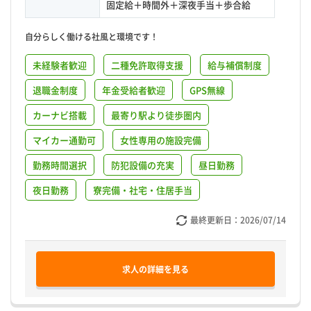
固定給＋時間外＋深夜手当＋歩合給
自分らしく働ける社風と環境です！
未経験者歓迎
二種免許取得支援
給与補償制度
退職金制度
年金受給者歓迎
GPS無線
カーナビ搭載
最寄り駅より徒歩圏内
マイカー通勤可
女性専用の施設完備
勤務時間選択
防犯設備の充実
昼日勤務
夜日勤務
寮完備・社宅・住居手当
最終更新日：
2026/07/14
求人の詳細を見る