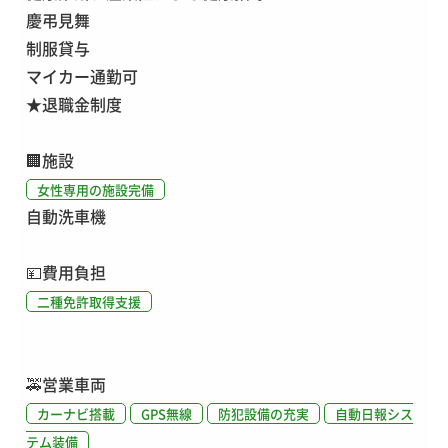
慶弔見舞
制服貸与
マイカー通勤可
★退職金制度
🏢
施設
女性専用の施設完備
自動洗車機
💴
費用負担
二種免許取得支援
🚕
営業車両
カーナビ搭載
GPS無線
防犯設備の充実
自動日報シス
テム装備