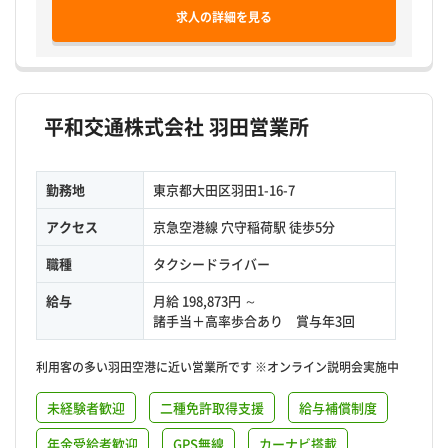
求人の詳細を見る
平和交通株式会社 羽田営業所
勤務地
東京都大田区羽田1-16-7
アクセス
京急空港線 穴守稲荷駅 徒歩5分
職種
タクシードライバー
給与
月給 198,873円 ～
諸手当＋高率歩合あり 賞与年3回
利用客の多い羽田空港に近い営業所です ※オンライン説明会実施中
未経験者歓迎
二種免許取得支援
給与補償制度
年金受給者歓迎
GPS無線
カーナビ搭載