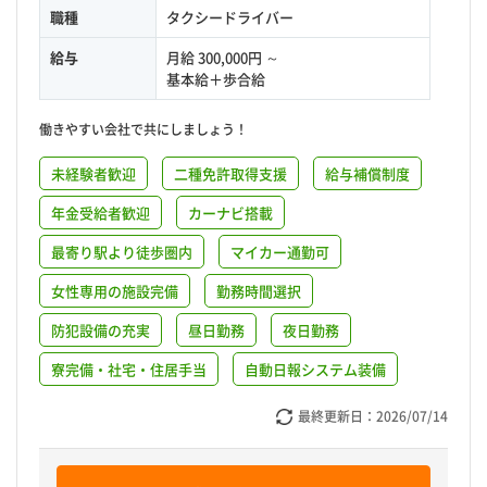
職種
タクシードライバー
給与
月給 300,000円 ～
基本給＋歩合給
働きやすい会社で共にしましょう！
未経験者歓迎
二種免許取得支援
給与補償制度
年金受給者歓迎
カーナビ搭載
最寄り駅より徒歩圏内
マイカー通勤可
女性専用の施設完備
勤務時間選択
防犯設備の充実
昼日勤務
夜日勤務
寮完備・社宅・住居手当
自動日報システム装備
最終更新日：
2026/07/14