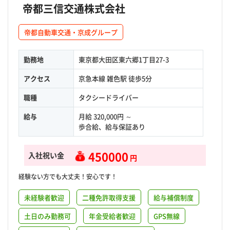
帝都三信交通株式会社
帝都自動車交通・京成グループ
勤務地
東京都大田区東六郷1丁目27-3
アクセス
京急本線 雑色駅 徒歩5分
職種
タクシードライバー
給与
月給 320,000円 ～
歩合給、給与保証あり
450000
入社祝い金
円
経験ない方でも大丈夫！安心です！
未経験者歓迎
二種免許取得支援
給与補償制度
土日のみ勤務可
年金受給者歓迎
GPS無線