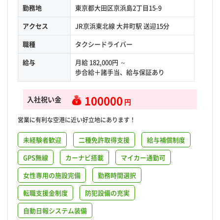
勤務地
東京都大田区京浜島2丁目15-9
アクセス
JR京浜東北線 大井町駅 送迎15分
職種
タクシードライバー
給与
月給 182,000円 ～
歩合給＋諸手当、給与保証あり
100000
入社祝い金
円
営業に有利な空港に近い好立地にあります！
未経験者歓迎
二種免許取得支援
給与補償制度
GPS無線
カーナビ搭載
マイカー通勤可
女性専用の施設完備
勤務時間選択
転職支援金制度
防犯設備の充実
自動日報システム装備