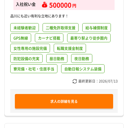
500000
入社祝い金
円
品川にも近い有利な立地にあります！
未経験者歓迎
二種免許取得支援
給与補償制度
GPS無線
カーナビ搭載
最寄り駅より徒歩圏内
女性専用の施設完備
転職支援金制度
防犯設備の充実
昼日勤務
夜日勤務
寮完備・社宅・住居手当
自動日報システム装備
最終更新日：
2026/07/13
求人の詳細を見る