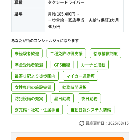
職種
タクシードライバー
給与
月給 185,400円 ～
＋歩合給＋家族手当 ★給与保証3カ月
40万円
あなたが街のコンシェルジュになります
未経験者歓迎
二種免許取得支援
給与補償制度
年金受給者歓迎
GPS無線
カーナビ搭載
最寄り駅より徒歩圏内
マイカー通勤可
女性専用の施設完備
勤務時間選択
防犯設備の充実
昼日勤務
夜日勤務
寮完備・社宅・住居手当
自動日報システム装備
最終更新日：
2025/08/15