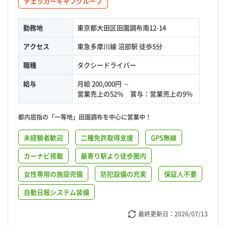
チェッカーキャブグループ
勤務地
東京都大田区田園調布南12-14
アクセス
東急多摩川線 沼部駅 徒歩5分
職種
タクシードライバー
給与
月給 200,000円 ～
営業売上の52％ 賞与：営業売上の9％
都内屈指の「一等地」田園調布を中心に営業中！
未経験者歓迎
二種免許取得支援
GPS無線
カーナビ搭載
最寄り駅より徒歩圏内
女性専用の施設完備
防犯設備の充実
保証人不要
自動日報システム装備
最終更新日：
2026/07/13