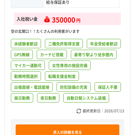
給与保証あり
350000
入社祝い金
円
空の玄関口！！たくさんの利用客がいます
未経験者歓迎
二種免許取得支援
年金受給者歓迎
GPS無線
カーナビ搭載
最寄り駅より徒歩圏内
マイカー通勤可
女性専用の施設完備
勤務時間選択
転職支援金制度
出張面接・電話面接
防犯設備の充実
保証人不要
昼日勤務
夜日勤務
自動日報システム装備
最終更新日：
2026/07/13
求人の詳細を見る