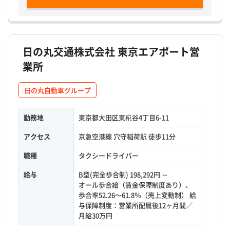
日の丸交通株式会社 東京エアポート営
業所
日の丸自動車グループ
勤務地
東京都大田区東糀谷4丁目6-11
アクセス
京急空港線 穴守稲荷駅 徒歩11分
職種
タクシードライバー
給与
B型(完全歩合制) 198,292円 ～
オール歩合給（賃金保障制度あり）、
歩合率52.26〜61.8％（売上変動制） 給
与保障制度：営業所配属後12ヶ月間／
月給30万円