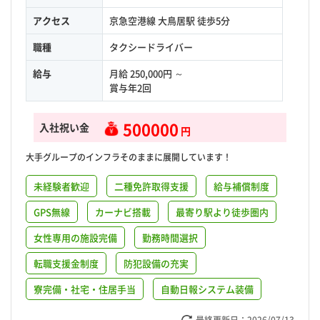
アクセス
京急空港線 大鳥居駅 徒歩5分
職種
タクシードライバー
給与
月給 250,000円 ～
賞与年2回
500000
入社祝い金
円
大手グループのインフラそのままに展開しています！
未経験者歓迎
二種免許取得支援
給与補償制度
GPS無線
カーナビ搭載
最寄り駅より徒歩圏内
女性専用の施設完備
勤務時間選択
転職支援金制度
防犯設備の充実
寮完備・社宅・住居手当
自動日報システム装備
最終更新日：
2026/07/13