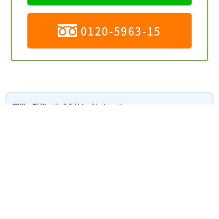
0120-5963-15
運営・監修
：株式会社しごとウェブ
運営責任者
：代表取締役 佐藤 哲津斗
厚生労働大臣許可番号
：13-ユ-306679
協力会社
：シンクス株式会社（相談対応）
※ご利用にあたっては、
個人情報保護方針
のご確認と同意をお
願いします。