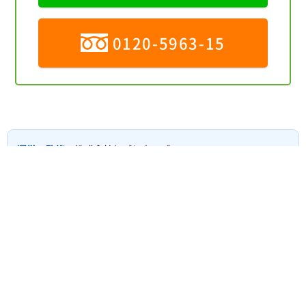
0120-5963-15
運営・監修
：株式会社しごとウェブ
運営責任者
：代表取締役 佐藤 哲津斗
厚生労働大臣許可番号
：13-ユ-306679
協力会社
：シンクス株式会社（相談対応）
※ご利用にあたっては、
個人情報保護方針
のご確認と同意をお
願いします。