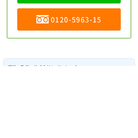
0120-5963-15
運営・監修
：株式会社しごとウェブ
運営責任者
：代表取締役 佐藤 哲津斗
厚生労働大臣許可番号
：13-ユ-306679
協力会社
：シンクス株式会社（相談対応）
※ご利用にあたっては、
個人情報保護方針
のご確認と同意をお
願いします。