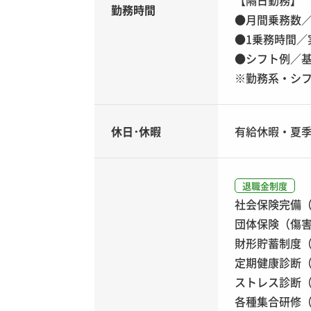
【隔日勤務】
勤務時間
●月間乗務数／
●1乗務時間／
●シフト例／基本
※勤務系・シ
休日･休暇
有給休暇・夏
退職金制度
社会保険完備
団体保険（傷
財形貯蓄制度
定期健康診断（
ストレス診断（
各種集合研修（