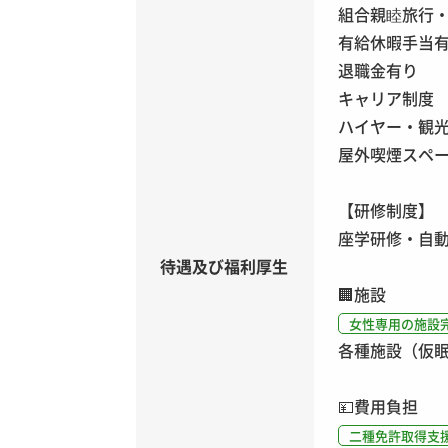
組合親睦旅行
有給休暇手当有
退職金有り
キャリア制度
ハイヤー・観
屋外喫煙スペ
【研修制度】
座学研修・自
待遇及び福利厚生
🏢
施設
女性専用の施設
各種施設（仮
💴
費用負担
二種免許取得支