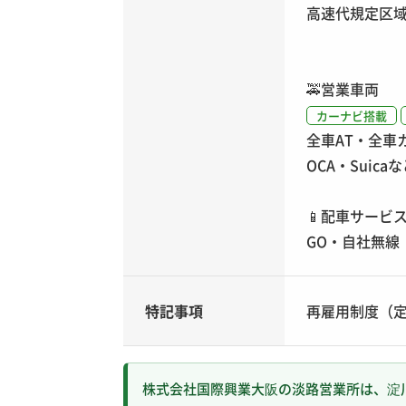
高速代規定区
🚕
営業車両
カーナビ搭載
全車AT・全車
OCA・Suic
📱
配車サービ
GO・自社無線
特記事項
再雇用制度（定
株式会社国際興業大阪の淡路営業所は、淀