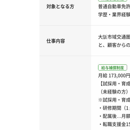
対象となる方
普通自動車免許
学歴・業界経
大阪市域交通
仕事内容
と、顧客から
給与補償制度
月給 173,000
【試採用・育
（未経験の方
※試採用・育成
・研修期間（1ヵ
・配属後…月額（
・転職支援金15