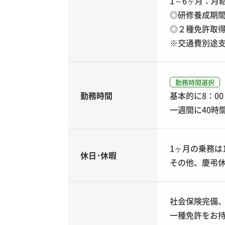
1～6ヶ月：月
◎研修養成期間中
◎２種免許取得中
※交通費別途
勤務時間選択
勤務時間
基本的に8：0
一週間に40時
1ヶ月の乗務は
休日･休暇
その他、慶弔
社会保険完備、
一種免許をお