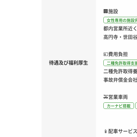
🏢
施設
女性専用の施設
都内営業所近
高円寺・世田谷
💴
費用負担
待遇及び福利厚生
二種免許取得支
二種免許取得養
事故弁償金会
🚕
営業車両
カーナビ搭載
📱
配車サービ