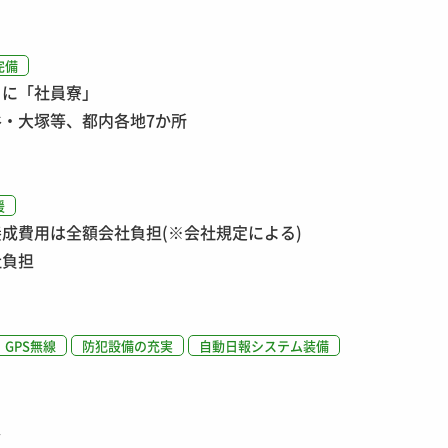
完備
くに「社員寮」
・大塚等、都内各地7か所
援
成費用は全額会社負担(※会社規定による)
社負担
GPS無線
防犯設備の充実
自動日報システム装備
ス