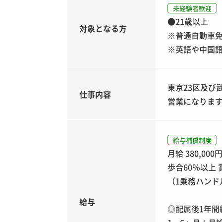
未経験者歓迎
●21歳以上
対象となる方
※普通自動車免
※英語や中国
東京23区及び
仕事内容
営業になります
給与補償制度
月給 380,000
歩合60％以上 
（1乗務ハンド
給与
◎配属後1年間