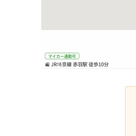
マイカー通勤可
🚉
JR埼京線 赤羽駅 徒歩10分