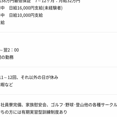
給38万円最低保証 7～12ヶ月：月給32万円
 日給16,000円支給(未経験者)
 日給10,000円支給
支給
0～翌2：00
間の勤務
11～12回、それ以外の日が休み
休暇など
社員寮完備、家族慰安会、ゴルフ･野球･登山他の各種サーク
持ちの方には有期実習型訓練制度あり