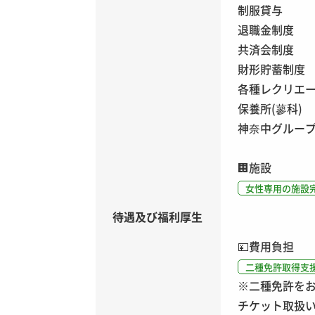
制服貸与
退職金制度
共済会制度
財形貯蓄制度
各種レクリエ
保養所(蓼科)
神奈中グルー
🏢
施設
女性専用の施設
待遇及び福利厚生
💴
費用負担
二種免許取得支
※二種免許を
チケット取扱