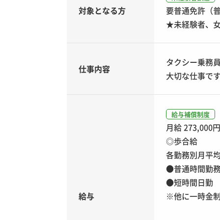
対象となる方
要普通免許（普
★未経験者、
タクシー乗務
仕事内容
大切な仕事で
給与補償制度
月給 273,000
◎歩合給
各勤務別月平
●普通時間勤務(
●短時間日勤 1
給与
※他に一時金制