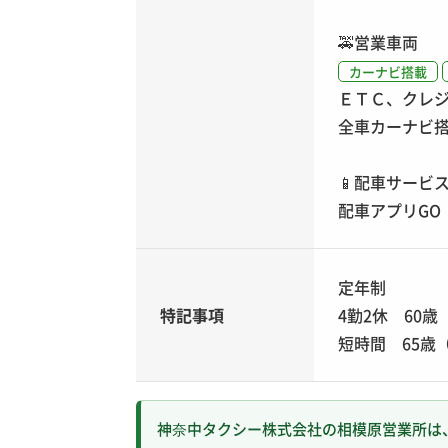
🚕
営業車両
カーナビ搭載
ＥＴＣ、クレ
全車カーナビ
📱
配車サービ
配車アプリGO
定年制
特記事項
4勤2休 60
短時間 65歳
神奈中タクシー株式会社の相模原営業所は、