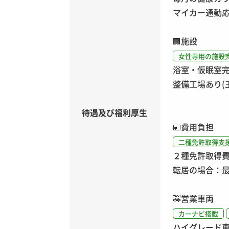
マイカー通勤
🏢
施設
女性専用の施設
浴室・仮眠室
整備工場あり(
待遇及び福利厚生
💴
費用負担
二種免許取得支
２種免許取得
転居の場合：最
🚕
営業車両
カーナビ搭載
ハイグレード