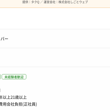
提供：タクQ ／ 運営会社：株式会社しごとウェブ
イバー
未経験者歓迎
問
年以上21歳以上
費用会社負担(正社員)