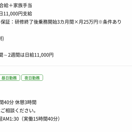
＋歩合給＋家族手当
11,000円支給
保証：研修終了後乗務開始3カ月間×月25万円※条件あり
制)
～2週間は日給11,000円
昼日勤務
夜日勤務
間40分 休憩3時間
はご相談ください。
翌AM1:30（実働15時間40分）