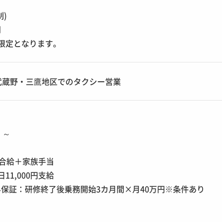
制)
問
限定となります。
武蔵野・三鷹地区でのタクシー営業
円 ～
＋歩合給＋家族手当
11,000円支給
保証：研修終了後乗務開始3カ月間×月40万円※条件あり