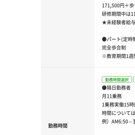
171,500円
研修期間中は1日
★未経験者給与
●パート(定時
完全歩合制
※教育期間1週間
勤務時間選択
●隔日勤務者
月11乗務
1乗務実働15時
時間について
例）AM6:50～
勤務時間