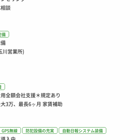
応相談
完備
完備
玉川営業所)
援
費用全額会社支援＊規定あり
大3万、最長6ヶ月 家賃補助
GPS無線
防犯設備の充実
自動日報システム装備
車導入中