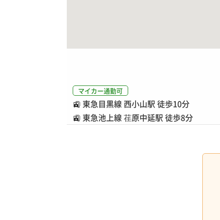
マイカー通勤可
🚉
東急目黒線 西小山駅 徒歩10分
🚉
東急池上線 荏原中延駅 徒歩8分